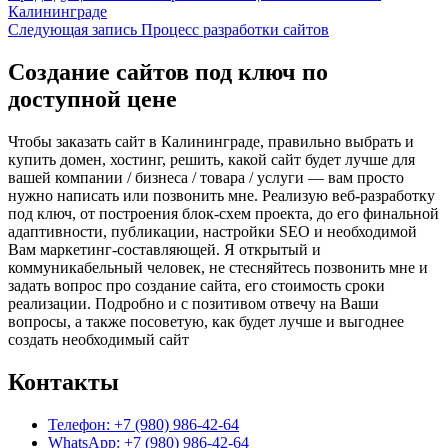
запись
Калининграде
по
Следующая
Следующая запись
Процесс разработки сайтов
записям
запись
Создание сайтов под ключ по
доступной цене
Чтобы заказать сайт в Калининграде, правильно выбрать и
купить домен, хостинг, решить, какой сайт будет лучше для
вашей компании / бизнеса / товара / услуги — вам просто
нужно написать или позвонить мне. Реализую веб-разработку
под ключ, от построения блок-схем проекта, до его финальной
адаптивности, публикации, настройки SEO и необходимой
Вам маркетинг-составляющей. Я открытый и
коммуникабельный человек, не стесняйтесь позвонить мне и
задать вопрос про создание сайта, его стоимость сроки
реализации. Подробно и с позитивом отвечу на Ваши
вопросы, а также посоветую, как будет лучше и выгоднее
создать необходимый сайт
Контакты
Телефон: +7 (980) 986-42-64
WhatsApp: +7 (980) 986-42-64