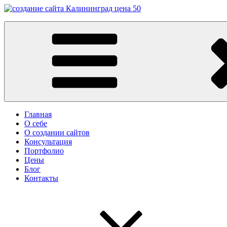
Перейти
к
Заказать сайт в Калининграде
содержимому
Разработка сайтов в Калининграде. Создание сайтов в Калинин
Главная
О себе
О создании сайтов
Консультация
Портфолио
Цены
Блог
Контакты