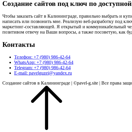
по
Создание сайтов под ключ по доступной
записям
Чтобы заказать сайт в Калининграде, правильно выбрать и купи
написать или позвонить мне. Реализую веб-разработку под клю
маркетинг-составляющей. Я открытый и коммуникабельный челов
позитивом отвечу на Ваши вопросы, а также посоветую, как бу
Контакты
Телефон: +7 (980) 986-42-64
WhatsApp: +7 (980) 986-42-64
Telegram: +7 (980) 986-42-64
E-mail: pavelguzei@yandex.ru
Создание сайтов в Калининграде | ©pavel-g.site | Все права защ
Прокрутить
вверх