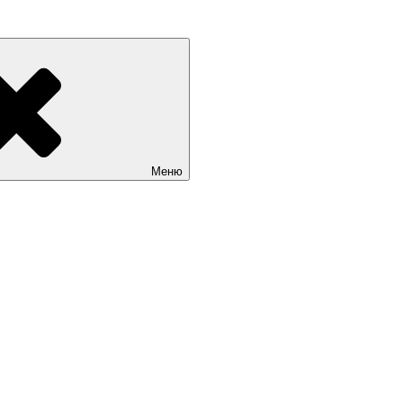
граде и Калининградской области. Цены на сайты. Услуги веб-р
Меню