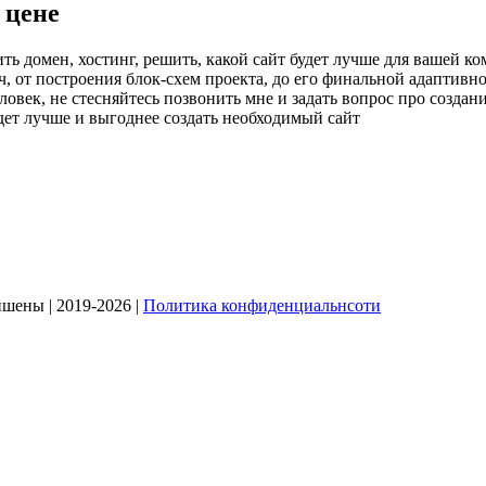
 цене
ть домен, хостинг, решить, какой сайт будет лучше для вашей ко
ч, от построения блок-схем проекта, до его финальной адаптив
ек, не стесняйтесь позвонить мне и задать вопрос про создание
дет лучше и выгоднее создать необходимый сайт
ишены | 2019-2026 |
Политика конфиденциальнсоти