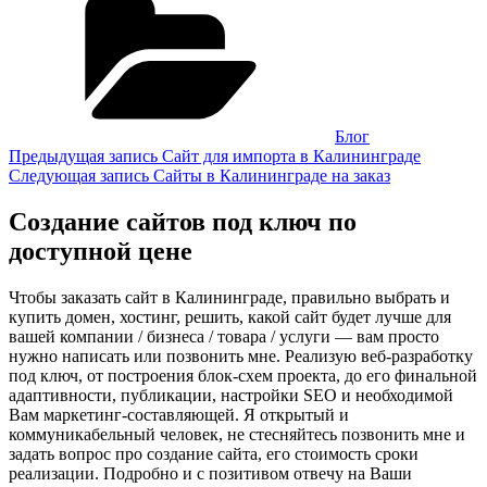
Блог
Навигация
Предыдущая
Предыдущая запись
Сайт для импорта в Калининграде
запись
Следующая
Следующая запись
Сайты в Калининграде на заказ
по
запись
записям
Создание сайтов под ключ по
доступной цене
Чтобы заказать сайт в Калининграде, правильно выбрать и
купить домен, хостинг, решить, какой сайт будет лучше для
вашей компании / бизнеса / товара / услуги — вам просто
нужно написать или позвонить мне. Реализую веб-разработку
под ключ, от построения блок-схем проекта, до его финальной
адаптивности, публикации, настройки SEO и необходимой
Вам маркетинг-составляющей. Я открытый и
коммуникабельный человек, не стесняйтесь позвонить мне и
задать вопрос про создание сайта, его стоимость сроки
реализации. Подробно и с позитивом отвечу на Ваши