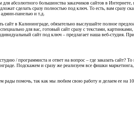
я абсолютного большинства заказчиков сайтов в Интернете, явл
ложат сделать сразу полностью под ключ. То есть, вам сразу ска
 админ-панелью и т.д.
азать сайт в Калининграде, обязательно выслушайте полное пред
специально для вас, готовый сайт сразу с текстами, картинкам
дивидуальный сайт под ключ – предлагает наша веб-студия. Пр
студию / программиста и ответ на вопрос – где заказать сайт? 
инграде. Подскажем и сразу же реализуем все фишки маркетинг
удем рады помочь, так как мы любим свою работу и делаем ее н