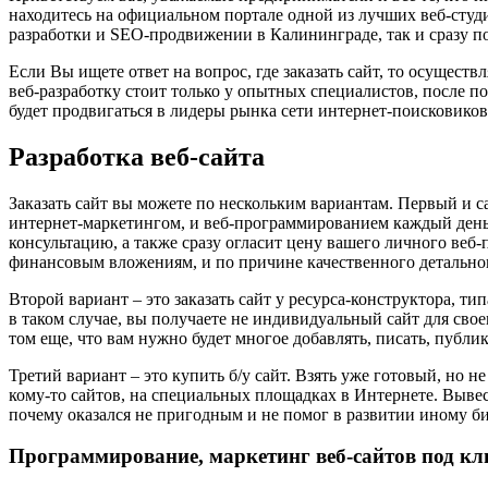
находитесь на официальном портале одной из лучших веб-студий
разработки и SEO-продвижении в Калининграде, так и сразу п
Если Вы ищете ответ на вопрос, где заказать сайт, то осуществ
веб-разработку стоит только у опытных специалистов, после п
будет продвигаться в лидеры рынка сети интернет-поисковиков
Разработка веб-сайта
Заказать сайт вы можете по нескольким вариантам. Первый и с
интернет-маркетингом, и веб-программированием каждый день
консультацию, а также сразу огласит цену вашего личного веб-п
финансовым вложениям, и по причине качественного детальног
Второй вариант – это заказать сайт у ресурса-конструктора, т
в таком случае, вы получаете не индивидуальный сайт для сво
том еще, что вам нужно будет многое добавлять, писать, публик
Третий вариант – это купить б/у сайт. Взять уже готовый, но
кому-то сайтов, на специальных площадках в Интернете. Вывест
почему оказался не пригодным и не помог в развитии иному биз
Программирование, маркетинг веб-сайтов под к