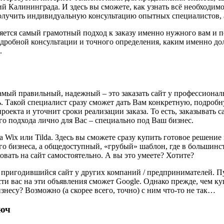
 Калининграда. И здесь вы сможете, как узнать всё необходимое,
олучить индивидуальную консультацию опытных специалистов, а
ляется самый грамотный подход к заказу именно нужного вам и по
одробной консультации и точного определения, каким именно дол
.
амый правильный, надежный – это заказать сайт у профессионал
. Такой специалист сразу сможет дать Вам конкретную, подроб
роекта и уточнит сроки реализации заказа. То есть, заказывать 
о подхода лично для Вас – специально под Ваш бизнес.
ипа Wix или Tilda. Здесь вы сможете сразу купить готовое решени
его бизнеса, а общедоступный, «грубый» шаблон, где в большинс
овать на сайт самостоятельно. А вы это умеете? Хотите?
 не пригодившийся сайт у других компаний / предпринимателей.
и вас на эти объявления сможет Google. Однако прежде, чем купи
несу? Возможно (а скорее всего, точно) с ним что-то не так…
люч