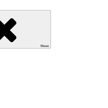
граде и Калининградской области. Цены на сайты. Услуги веб-р
Меню