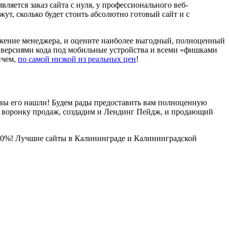
яется заказ сайта с нуля, у профессионального веб-
жут, сколько будет стоить абсолютно готовый сайт и с
ложение менеджера, и оцените наиболее выгодный, полноценный
и, версиями кода под мобильные устройства и всеми «фишками
ичем,
по самой низкой из реальных цен
!
То вы его нашли! Будем рады предоставить вам полноценную
а, воронку продаж, создадим и Лендинг Пейдж, и продающий
а 100%! Лучшие сайты в Калининграде и Калининградской