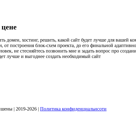
 цене
ть домен, хостинг, решить, какой сайт будет лучше для вашей ко
ч, от построения блок-схем проекта, до его финальной адаптив
ек, не стесняйтесь позвонить мне и задать вопрос про создание
дет лучше и выгоднее создать необходимый сайт
ишены | 2019-2026 |
Политика конфиденциальнсоти