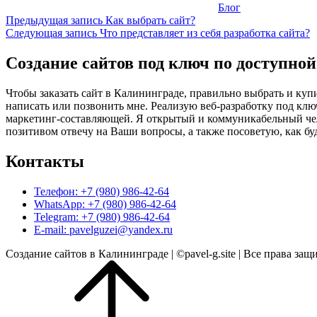
Блог
Навигация
Предыдущая
Предыдущая запись
Как выбрать сайт?
запись
Следующая
Следующая запись
Что представляет из себя разработка сайта?
по
запись
записям
Создание сайтов под ключ по доступной
Чтобы заказать сайт в Калининграде, правильно выбрать и купи
написать или позвонить мне. Реализую веб-разработку под клю
маркетинг-составляющей. Я открытый и коммуникабельный челов
позитивом отвечу на Ваши вопросы, а также посоветую, как бу
Контакты
Телефон: +7 (980) 986-42-64
WhatsApp: +7 (980) 986-42-64
Telegram: +7 (980) 986-42-64
E-mail: pavelguzei@yandex.ru
Создание сайтов в Калининграде | ©pavel-g.site | Все права защ
Прокрутить
вверх