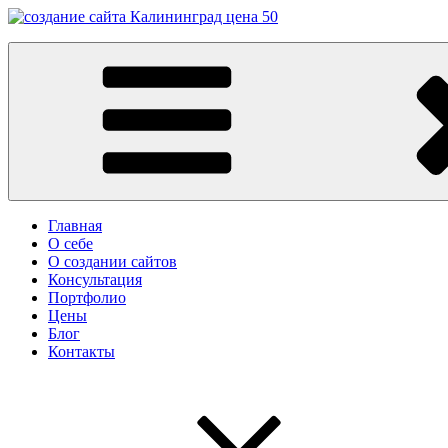
Перейти
к
Заказать сайт в Калининграде
содержимому
Разработка сайтов в Калининграде. Создание сайтов в Калинин
Главная
О себе
О создании сайтов
Консультация
Портфолио
Цены
Блог
Контакты