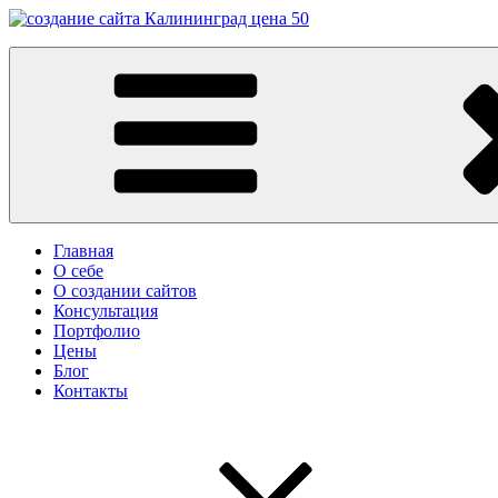
Перейти
к
Заказать сайт в Калининграде
содержимому
Разработка сайтов в Калининграде. Создание сайтов в Калинин
Главная
О себе
О создании сайтов
Консультация
Портфолио
Цены
Блог
Контакты