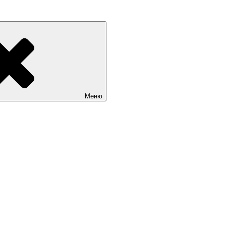
граде и Калининградской области. Цены на сайты. Услуги веб-р
Меню