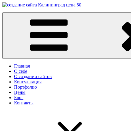
Перейти
к
Заказать сайт в Калининграде
содержимому
Разработка сайтов в Калининграде. Создание сайтов в Калинин
Главная
О себе
О создании сайтов
Консультация
Портфолио
Цены
Блог
Контакты