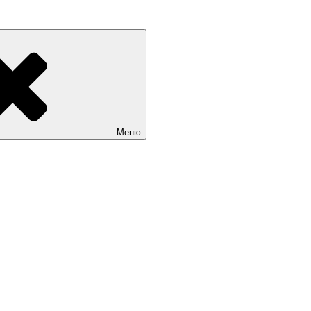
граде и Калининградской области. Цены на сайты. Услуги веб-р
Меню