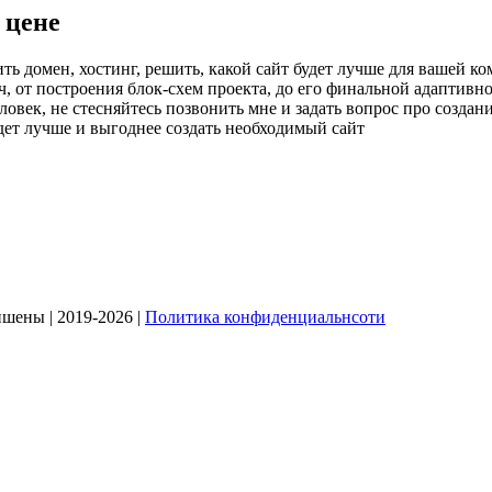
 цене
ть домен, хостинг, решить, какой сайт будет лучше для вашей ко
ч, от построения блок-схем проекта, до его финальной адаптив
ек, не стесняйтесь позвонить мне и задать вопрос про создание
дет лучше и выгоднее создать необходимый сайт
ишены | 2019-2026 |
Политика конфиденциальнсоти