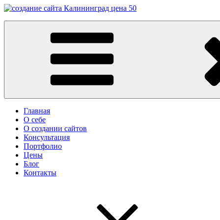
Перейти
к
Заказать сайт в Калининграде
содержимому
Разработка сайтов в Калининграде. Создание сайтов в Калинин
Главная
О себе
О создании сайтов
Консультация
Портфолио
Цены
Блог
Контакты