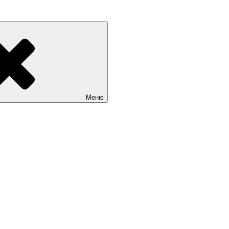
граде и Калининградской области. Цены на сайты. Услуги веб-р
Меню